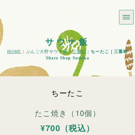
サウナ飯
HOME
| ぶんご大野サウナ飯 |
三重町
|
ちーたこ｜三重町
Share Shop Sumika
ちーたこ
たこ焼き（10個）
¥700（税込）