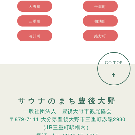
大野町
千歳町
三重町
朝地町
清川町
緒方町
GO TOP
サウナのまち豊後大野
一般社団法人 豊後大野市観光協会
〒879-7111 大分県豊後大野市三重町赤嶺2930
(JR三重町駅構内）