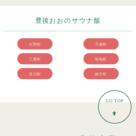
豊後おおのサウナ飯
大野町
千歳町
三重町
朝地町
清川町
緒方町
GO TOP