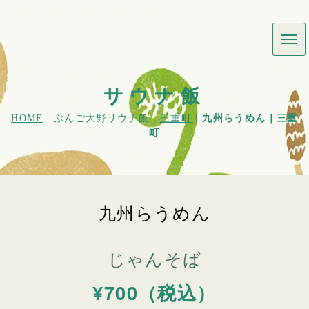
サウナ飯
HOME
| ぶんご大野サウナ飯 |
三重町
|
九州らうめん｜三重
町
九州らうめん
じゃんそば
¥700（税込）