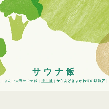
サウナ飯
E
| ぶんご大野サウナ飯 |
清川町
|
からあげきよかわ道の駅前店｜