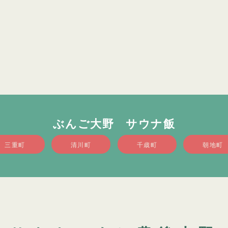
ぶんご大野 サウナ飯
三重町
清川町
千歳町
朝地町